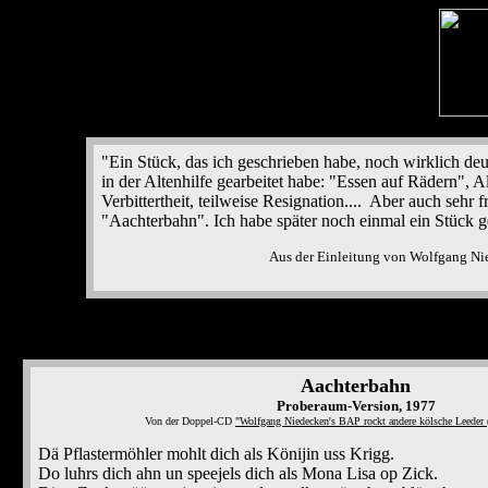
"
Ein Stück, das ich geschrieben habe, noch wirklich de
in der Altenhilfe gearbeitet habe: "Essen auf Rädern", A
Verbittertheit, teilweise Resignation.... Aber auch seh
"Aachterbahn". Ich habe später noch einmal ein Stück 
Aus der Einleitung von Wolfgang Ni
Aachterbahn
Proberaum-Version, 1977
Von der Doppel-CD
"Wolfgang Niedecken's BAP rockt andere kölsche Leeder 
Dä Pflastermöhler mohlt dich als Könijin uss Krigg.
Do luhrs dich ahn un speejels dich als Mona Lisa op Zick.