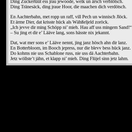
Ding Zuckertüüt ess jrau jewoode, welk un ärsch verblötsch.
Ding Tränesäck, ding jraue Hoor, die maachen dich verdötsch.
En Aachterbahn, met ropp un raff, vill Pech un winnisch Jlöck.
Et ärme Dier, dat krisste hück als Wähßeljeld zoröck.
„Ich jevve dir ming Schöpp ni’ mieh. Hau aff uss mingem Sand!“
– Su jing et dir e’ Lääve lang, sons hässte nix jekannt.
Dat, wat mer sons e’ Lääve nennt, jing janz hösch ahn dir lanz.
En Botterbloom, im Booch jepress, nur die blevv bess hück janz.
Do kohms nie uss Schablone russ, nie uss dä Aachterbahn.
Jetz wöllste’t jähn, et klapp ni’ mieh. Ding Flüjel sinn jetz lahm.