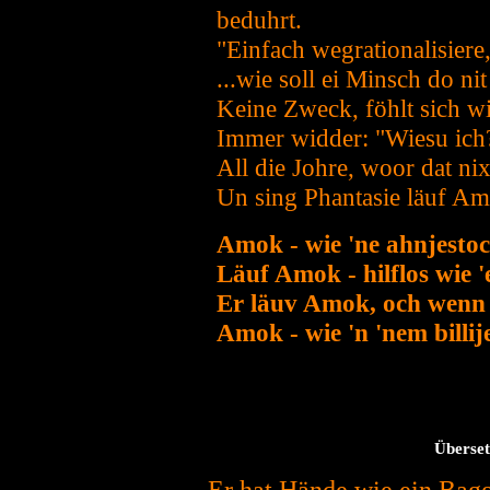
beduhrt.
"Einfach wegrationalisiere
...wie soll ei Minsch do n
Keine Zweck, föhlt sich wi
Immer widder: "Wiesu ich
All die Johre, woor dat ni
Un sing Phantasie läuf Amo
Amok - wie 'ne ahnjestoc
Läuf Amok - hilflos wie 'e
Er läuv Amok, och wenn e
Amok - wie 'n 'nem billij
Überset