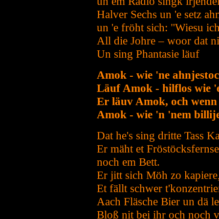
un em Radio singk irjende
Halver Sechs un 'e setz 
un 'e fröht sich: "Wiesu ic
All die Johre – woor dat n
Un sing Phantasie läuf
Amok - wie 'ne ahnjestoc
Läuf Amok - hilflos wie 'e
Er läuv Amok, och wenn e
Amok - wie 'n 'nem billij
Dat he's sing dritte Tass Ka
Er mäht et Fröstöcksfernseh
noch em Bett.
Er jitt sich Möh zo kapiere
Et fällt schwer t'konzentri
Aach Fläsche Bier un dä le
Bloß nit bei ihr och noch v