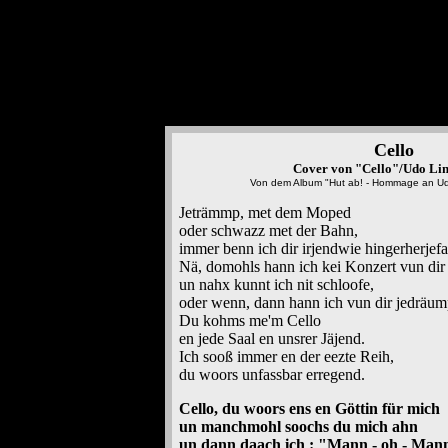
Cello
Cover von "Cello"/Udo Li
Von dem Album "Hut ab! - Hommage an U
Jeträmmp, met dem Moped
oder schwazz met der Bahn,
immer benn ich dir irjendwie hingerherjefa
Nä, domohls hann ich kei Konzert vun di
un nahx kunnt ich nit schloofe,
oder wenn, dann hann ich vun dir jedräum
Du kohms me'm Cello
en jede Saal en unsrer Jäjend.
Ich sooß immer en der eezte Reih,
du woors unfassbar erregend.
Cello, du woors ens en Göttin für mich
un manchmohl soochs du mich ahn
un dann daach ich : "Mann - oh - Man