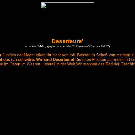
Deserteure'
(von Wolf Mahn, gespielt u.a. auf der "Schlagzeiten"-Tour am 6.6.87)
für Junkies der Macht kriegt Ihr nicht von mir. Besser im Schoß von meinem sü
uf das ich schwöre. Wir sind Deserteure!
Die roten Flecken auf meinem Hem
lebe im Osten im Westen , überall in der Welt.Wir stoppen das Rad der Geschi