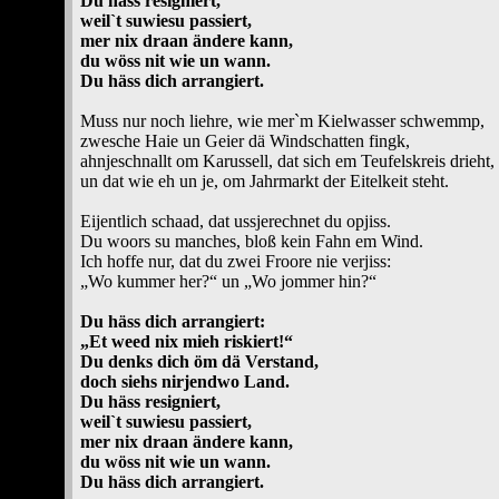
Du häss resigniert,
weil`t suwiesu passiert,
mer nix draan ändere kann,
du wöss nit wie un wann.
Du häss dich arrangiert.
Muss nur noch liehre, wie mer`m Kielwasser schwemmp,
zwesche Haie un Geier dä Windschatten fingk,
ahnjeschnallt om Karussell, dat sich em Teufelskreis drieht,
un dat wie eh un je, om Jahrmarkt der Eitelkeit steht.
Eijentlich schaad, dat ussjerechnet du opjiss.
Du woors su manches, bloß kein Fahn em Wind.
Ich hoffe nur, dat du zwei Froore nie verjiss:
„Wo kummer her?“ un „Wo jommer hin?“
Du häss dich arrangiert:
„Et weed nix mieh riskiert!“
Du denks dich öm dä Verstand,
doch siehs nirjendwo Land.
Du häss resigniert,
weil`t suwiesu passiert,
mer nix draan ändere kann,
du wöss nit wie un wann.
Du häss dich arrangiert.