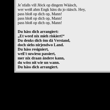
Je`nfalls vill Jlöck op dingem Wääsch,
wer weiß ahm Engk häss du jo rääsch. Hey,
pass bloß op dich op, Mann!
pass bloß op dich op, Mann!
pass bloß op dich op, Mann!
Du häss dich arrangiert:
„Et weed nix mieh riskiert!“
Du denks dich öm dä Verstand,
doch siehs nirjendwo Land.
Du häss resigniert,
weil`t suwiesu passiert,
mer nix draan ändere kann,
du wöss nit wie un wann.
Du häss dich arrangiert.