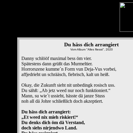
Du häss dich arrangiert
Vom Album "
Alles fliesst
", 2020
Danny schlööf maximal bess öm vier.
Spätestens dann grüßt das Murmeltier.
Horrorszene kumme`n Form vun Deja-Vus vorbei,
affjedrieht un schrääsch, fiebrisch, kalt un heiß.
Okay, die Zukunft sieht nit unbedingk rosisch uss.
Du sähß: „Ab jetz weed nur noch funktioniert.“
Mann, su wie`t ussieht, hässte dä janze Stuss
noh all dä Johre schließlich doch akzeptiert.
Du häss dich arrangiert:
„Et weed nix mieh riskiert!“
Du denks dich öm dä Verstand,
doch siehs nirjendwo Land.