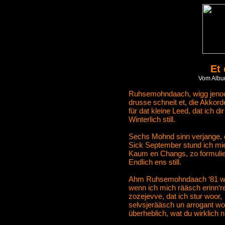
Et 
Vom Albu
Ruhsemohndaach, wigg jenoo
drusse schneit et, die Akkord
für dat kleine Leed, dat ich dir
Winterlich still.
Sechs Mohnd sinn verjange, d
Sick September stund ich mi
Kaum en Changs, zo formulier
Endlich ens still.
Ahm Ruhsemohndaach ‘81 woh
wenn ich mich rääsch erinn‘re
zozejevve, dat ich stur woor,
selvsjerääsch un arrogant wo
überheblich, wat du wirklich n