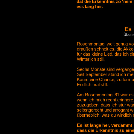
dat die Erkenntnis zo ‘nem
ess lang her.
Es 
Überse
Rosenmontag, weit genug vo
draußen schneit es, die Akkor
für das kleine Lied, das ich di
Winterlich still.
Sechs Monate sind vergangen
Seit September stand ich mei
Kaum eine Chance, zu formuli
Endlich mal still.
Am Rosenmontag ‘81 war es 
wenn ich mich recht erinnere
zuzugeben, dass ich stur war
selbstgerecht und arrogant w
überheblich, was du wirklich n
Es ist lange her, verdammt 
dass die Erkenntnis zu ein