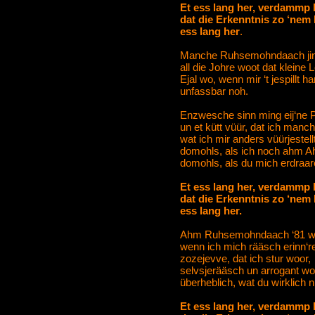
Et ess lang her, verdammp 
dat die Erkenntnis zo ‘nem
ess lang her
.
Manche Ruhsemohndaach jing 
all die Johre woot dat kleine 
Ejal wo, wenn mir ‘t jespillt 
unfassbar noh.
Enzwesche sinn ming eij‘ne 
un et kütt vüür, dat ich man
wat ich mir anders vüürjestell
domohls, als ich noch ahm A
domohls, als du mich erdraa
Et ess lang her, verdammp 
dat die Erkenntnis zo ‘nem
ess lang her.
Ahm Ruhsemohndaach ‘81 woh
wenn ich mich rääsch erinn‘re
zozejevve, dat ich stur woor,
selvsjerääsch un arrogant wo
überheblich, wat du wirklich n
Et ess lang her, verdammp 