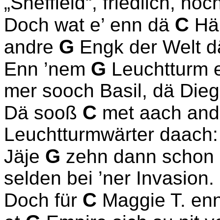
„Sheffield“, friedlich, noc
C
Doch wat e’ enn dä
Hän
G
andre
Engk der Welt d
G
Enn ’nem
Leuchtturm e
mer sooch Basil, dä Die
C
Dä sooß
met aach andr
Leuchtturmwärter daach: „
G
Jäje
zehn dann schon d
selden bei ’ner Invasion.
C
Doch für
Maggie T. enn