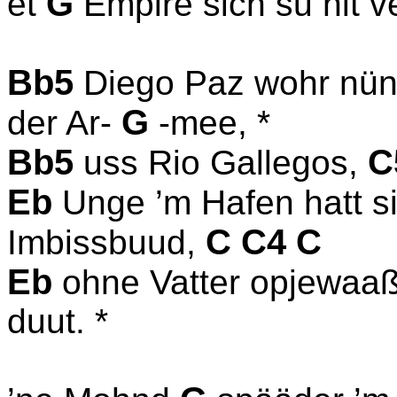
G
et
Empire sich su nit v
Bb5
Diego Paz wohr nü
G
der Ar-
-mee, *
Bb5
C
uss Rio Gallegos,
Eb
Unge ’m Hafen hatt
C C4 C
Imbissbuud,
Eb
ohne Vatter opjewaa
duut. *