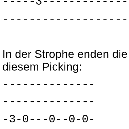
-----3-------------
-------------------
In der Strophe enden die
diesem Picking:
-------------- -
-------------- -
-3-0---0--0-0- -