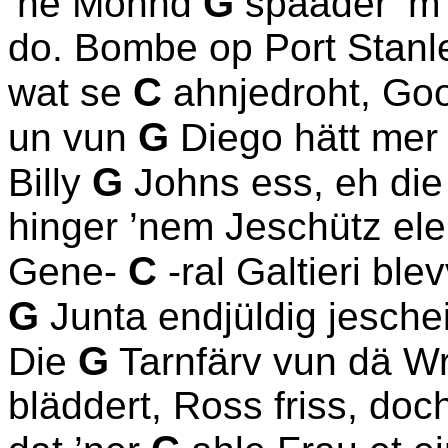
G
’ne Mohnd
spääder ’m 
do. Bombe op Port Stanl
C
wat se
ahnjedroht, Go
G
un vun
Diego hätt mer 
G
Billy
Johns ess, eh die 
hinger ’nem Jeschütz ele
C
Gene-
-ral Galtieri ble
G
Junta endjüldig jeschei
G
Die
Tarnfärv vun dä W
bläddert, Ross friss, doch 