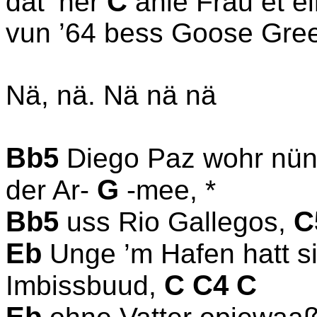
C
dat ’ner
ahle Frau et ei
vun ’64 bess Goose Gree
Nä, nä. Nä nä nä
Bb5
Diego Paz wohr nü
G
der Ar-
-mee, *
Bb5
C
uss Rio Gallegos,
Eb
Unge ’m Hafen hatt
C C4 C
Imbissbuud,