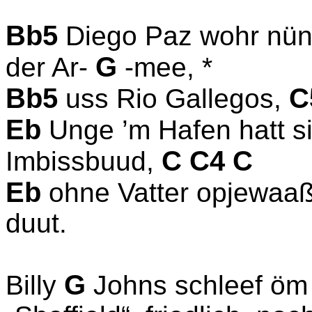
Bb5
Diego Paz wohr nü
G
der Ar-
-mee, *
Bb5
C
uss Rio Gallegos,
Eb
Unge ’m Hafen hatt
C C4 C
Imbissbuud,
Eb
ohne Vatter opjewaa
duut.
G
Billy
Johns schleef öm 