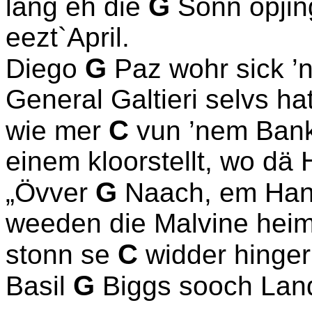
G
lang eh die
Sonn opjin
eezt`April.
G
Diego
Paz wohr sick ’
General Galtieri selvs hat
C
wie mer
vun ’nem Bankr
einem kloorstellt, wo d
G
„Övver
Naach, em Hand
weeden die Malvine heimj
C
stonn se
widder hinger 
G
Basil
Biggs sooch Land