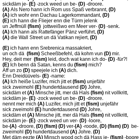
sickdäm je-
(E)
-zock weed un be-
(D)
-droore.
(A)
Als Nero hann ich Rom uss Spaß verbrannt,
(D)
(A)
ich wohr enn Dachau Lagerkommandant,
(D)
(E)
ich hann die Fliejer enn die Türm jelenk
un Jeffmüll
(fism)
jottweißwo em Meer ver-
(D)
-senk.
(A)
Ich hann als Rattefänger Pänz verführt,
(D)
(A)
die Wall Street un dä Vatikan rejiert,
(D)
(E)
ich hann enn Srebrenica massakriert,
un och dä
(fism)
Scheeßbefehl, dä kohm vun
(D)
mir.
Hey, deit mer
(fism)
leid, doch wat kann ich do-
(D)
-für?!
(E)
Ich benn dä Satan, kenns du
(fism)
mich?
Aff un zo
(D)
speejele ich
(A)
dich.
Enn Dreidüüvels-
(E)
-name:
(A)
Ich heiße Luzifer, mich jitt et
(fism)
unjefähr
sick zweimohl
(E)
hundertdausend
(D)
Johre,
sickdäm et
(A)
Minsche jitt, mer dä Hals
(fism)
nit vollkritt,
sickdäm je-
(E)
-zock weed un be-
(D)
-droore.
nennt mer mich
(A)
Luzifer, mich jitt et
(fism)
unjefähr
sick zweimohl
(E)
hundertdausend
(D)
Johre,
sickdäm et
(A)
Minsche jitt, mer dä Hals
(fism)
nit vollkritt,
sickdäm je-
(E)
-zock weed un ver-
(D)
-loore,
be-
(A)
-droore,
(D) (fism)
(D)
ver-
(A)
-roode,
(D) (fism) (D)
be
zweimohl
(D)
hundertdausend
(A)
Johre.
(D)
Met däm eezte
(A)
Minsch wood och dä Hass je-
(fism)
-boore