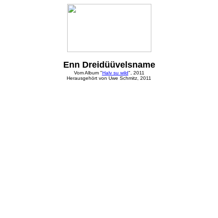
Enn Dreidüüvelsname
Vom Album "
Halv su wild
", 2011
Herausgehört von Uwe Schmitz, 2011