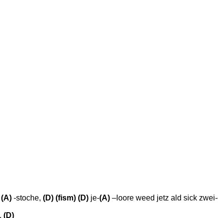
-
(A)
-stoche,
(D) (fism) (D)
je-
(A)
–loore weed jetz ald sick zwei-
.
(D)