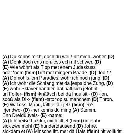
(A)
Du kenns mich, doch du weiß nit mieh, woher.
(D)
(A)
Denk doch ens noh, ess ech nit schwer.
(D)
(E)
Wie wöhr‘t als Tipp met enem Judaskuss
oder ‘nem
(fism)
Tritt met mingem Pääde-
(D)
-fooß?
(A)
Domohls, em Paradies, wohr ich noch jung,
(D)
(A)
ich wohr die Schlang met dä jespaldne Zung,
(D)
(E)
wohr Sklavenhändler, dat hätt sich jelohnt,
un Folter-
(fism)
-knääsch bei dä Inquisit -
(D)
-ion,
sooß als Dik-
(fism)
-tator op su manchem
(D)
Thron.
(E)
Wat ess, Mann, fällt et dir jetz
(fism)
en?
Irjendwo-
(D)
-her kenns du ming
(A)
Stemm.
Enn Dreidüüvels-
(E)
-name:
(A)
Ich heiße Luzifer, mich jitt et
(fism)
unjefähr
sick zweimohl
(E)
hundertdausend
(D)
Johre,
sickdäm et
(A)
Minsche jitt, mer dä Hals
(fism)
nit vollkritt,