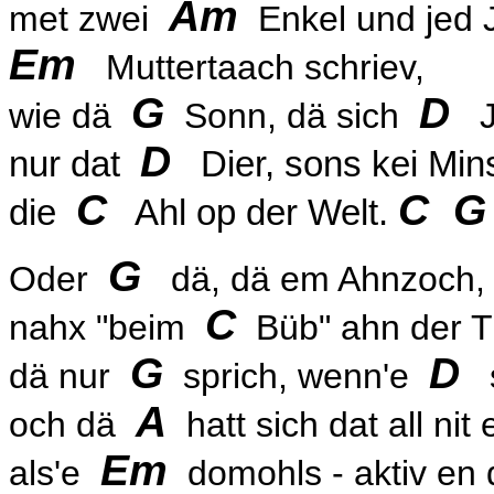
Am
met zwei
Enkel und jed 
Em
Muttertaach schriev,
G
D
wie dä
Sonn, dä sich
Jo
D
nur dat
Dier, sons kei Mins
C
C G
die
Ahl op der Welt.
G
Oder
dä, dä em Ahnzoch,
C
nahx "beim
Büb" ahn der T
G
D
dä nur
sprich, wenn'e
s
A
och dä
hatt sich dat all ni
Em
als'e
domohls - aktiv en