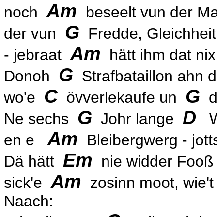
Am
noch
beseelt vun der M
G
der vun
Fredde, Gleichhei
Am
- jebraat
hätt ihm dat nix
G
Donoh
Strafbataillon ahn
C
G
wo'e
övverlekaufe un
do
G
D
Ne sechs
Johr lange
Wi
Am
en e
Bleibergwerg - jot
Em
Dä hätt
nie widder Fooß
Am
sick'e
zosinn moot, wie
Naach: