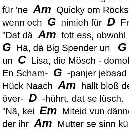
Am
für 'ne
Quicky om Röcks
G
D
wenn och
nimieh für
Fr
Am
"Dat dä
fott ess, obwohl
G
G
Hä, dä Big Spender un
C
un
Lisa, die Mösch - dom
G
En Scham-
-panjer jebaa
Am
Hück Naach
hällt bloß d
D
över-
-hührt, dat se lüsch.
Em
"Nä, kei
Miteid vun dän
Am
der ihr
Mutter se sinn kü