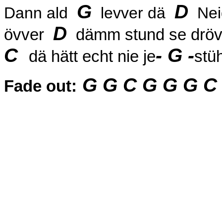
G
D
Dann ald
levver dä
Nei
D
övver
dämm stund se drövv
C
- G -
dä hätt echt nie je
stüh
G G C G G G C 
Fade out: