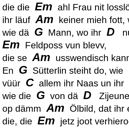
Em
die die
ahl Frau
nit loss
Am
ihr läuf
keiner mieh fott,
G
D
wie dä
Mann, wo ihr
nur
Em
Feldposs vun blevv,
Am
die se
usswendisch kan
G
En
Sütterlin steiht do, wie
C
vüür
allem ihr Naas un ih
G
D
wie die
von dä
Zijeune
Am
op dämm
Ölbild, dat ihr
Em
die, die
jetz joot verhier