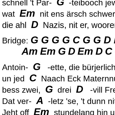
G
schnell 't Par-
-teibooch j
Em
wat
nit ens ärsch schwer
D
die ahl
Nazis, nit er, woo
G G G G C G G D
Bridge:
Am
Em
G
D
Em
D
C
G
Antoin-
-ette, die bürjerli
C
un jed
Naach Eck Matern
G
D
bess zwei,
drei
-vill F
A
Dat ver-
-letz 'se, 't dunn n
Em
Jeht off
stundelang hin 