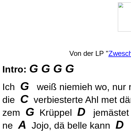
Von der LP "
Zwesch
G G G G
Intro:
G
Ich
weiß niemieh wo, nur
C
die
verbiesterte Ahl met
G
D
zem
Krüppel
jemästet
A
D
ne
Jojo, dä belle kann
a