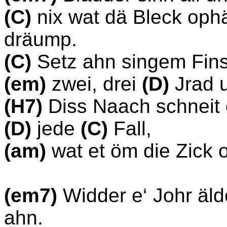
(C)
nix wat dä Bleck ophä
dräump.
(C)
Setz ahn singem Fins
(em)
zwei, drei
(D)
Jrad 
(H7)
Diss Naach schneit 
(D)
jede
(C)
Fall,
(am)
wat et öm die Zick
(em7)
Widder e‘ Johr äl
ahn.