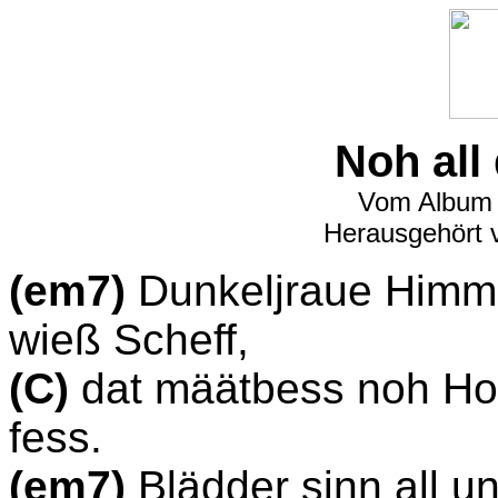
Noh all
Vom Album 
Herausgehört 
(em7)
Dunkeljraue Himm
wieß Scheff,
(C)
dat määtbess noh Ho
fess.
(em7)
Blädder sinn all u