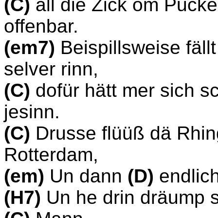
(C)
all die Zick om Puck
offenbar.
(em7)
Beispillsweise fäll
selver rinn,
(C)
dofür hätt mer sich s
jesinn.
(C)
Drusse flüüß dä Rhin
Rotterdam,
(em)
Un dann
(D)
endlic
(H7)
Un he drin dräump 