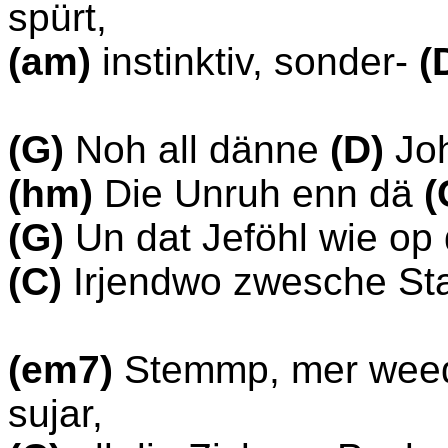
spürt,
(am)
instinktiv, sonder-
(
(G)
Noh all dänne
(D)
Jo
(hm)
Die Unruh enn dä
(
(G)
Un dat Jeföhl wie op
(C)
Irjendwo zwesche Sta
(em7)
Stemmp, mer weed
sujar,