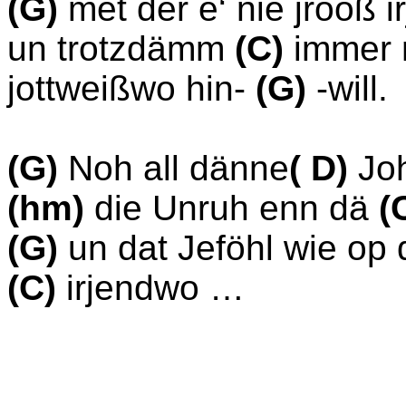
(G)
met der e‘ nie jrooß 
un trotzdämm
(C)
immer 
jottweißwo hin-
(G)
-will.
(G)
Noh all dänne
( D)
Jo
(hm)
die Unruh enn dä
(
(G)
un dat Jeföhl wie op
(C)
irjendwo …