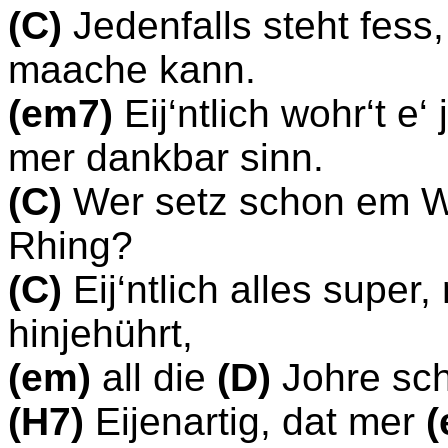
(C)
Jedenfalls steht fess
maache kann.
(em7)
Eij‘ntlich wohr‘t e‘ 
mer dankbar sinn.
(C)
Wer setz schon em 
Rhing?
(C)
Eij‘ntlich alles super
hinjehührt,
(em)
all die
(D)
Johre sc
(H7)
Eijenartig, dat mer
(