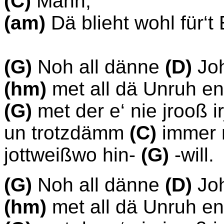
(C)
Mann,
(am)
Dä blieht wohl für‘t
(G)
Noh all dänne
(D)
Jo
(hm)
met all dä Unruh e
(G)
met der e‘ nie jrooß i
un trotzdämm
(C)
immer 
jottweißwo hin-
(G)
-will.
(G)
Noh all dänne
(D)
Jo
(hm)
met all dä Unruh e