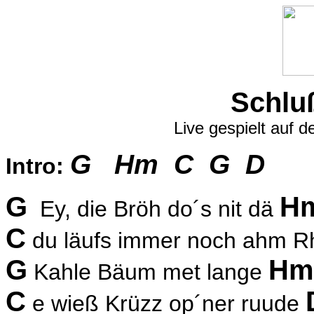
Schlu
Live gespielt auf d
G Hm C G D
Intro:
G
H
Ey, die Bröh do´s nit dä
C
du läufs immer noch ahm Rh
G
Hm
Kahle Bäum met lange
C
e wieß Krüzz op´ner ruude