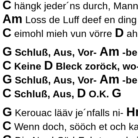
C
hängk jeder´ns durch, Mann,
Am
Loss de Luff deef en din
C
D
eimohl mieh vun vörre
ah
G
Am
Schluß, Aus, Vor-
-be
C
D
Keine
Bleck zoröck, wo
G
Am
Schluß, Aus, Vor-
-be
C
D
G
Schluß, Aus,
O.K.
G
H
Kerouac lääv je´nfalls ni-
C
Wenn doch, sööch et och 