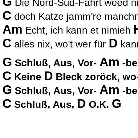
G
Die Nord-Süd-Fahrt weed n
C
doch Katze jamm're manch
Am
Echt, ich kann et nimieh
C
D
alles nix, wo't wer für
kan
G
Am
Schluß, Aus, Vor-
-be
C
D
Keine
Bleck zoröck, wo
G
Am
Schluß, Aus, Vor-
-be
C
D
G
Schluß, Aus,
O.K.