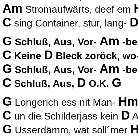
Am
Stromaufwärts, deef em
C
sing Container, stur, lang-
G
Am
Schluß, Aus, Vor-
-be
C
D
Keine
Bleck zoröck, wo
G
Am
Schluß, Aus, Vor-
-be
C
D
G
Schluß, Aus,
O.K.
G
H
Longerich ess nit Man-
C
D
un die Schilderjass kein
A
G
Usserdämm, wat soll´mer