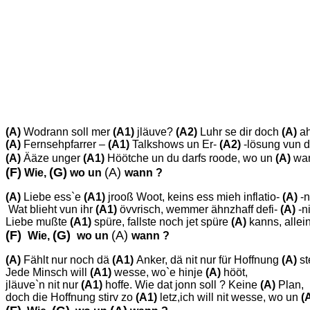
(A)
Wodrann soll mer
(A1)
jläuve?
(A2)
Luhr se dir doch
(A)
a
(A)
Fernsehpfarrer –
(A1)
Talkshows un Er-
(A2)
-lösung vun 
(A)
Ääze unger
(A1)
Höötche un du darfs roode, wo un
(A)
wa
(F)
(G)
(A)
Wie,
wo un
wann ?
(A)
Liebe ess`e
(A1)
jrooß Woot, keins ess mieh inflatio-
(A)
-n
Wat blieht vun ihr
(A1)
övvrisch, wemmer ähnzhaff defi-
(A)
-ni
Liebe mußte
(A1)
spüre, fallste noch jet spüre
(A)
kanns, allein
(F)
(G)
(A)
Wie,
wo un
wann ?
(A)
Fählt nur noch dä
(A1)
Anker, dä nit nur für Hoffnung
(A)
st
Jede Minsch will
(A1)
wesse, wo`e hinje
(A)
hööt,
jläuve`n nit nur
(A1)
hoffe. Wie dat jonn soll ? Keine
(A)
Plan,
doch die Hoffnung stirv zo
(A1)
letz,ich will nit wesse, wo un
(