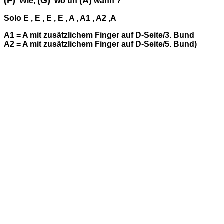
(F)
(G)
(A)
Wie,
wo un
wann ?
Solo E , E , E , E , A , A1 , A2 ,A
A1 = A mit zusätzlichem Finger auf D-Seite/3. Bund
A2 = A mit zusätzlichem Finger auf D-Seite/5. Bund)