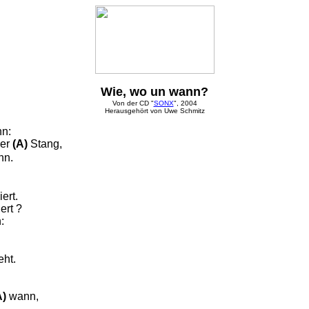
Wie, wo un wann?
Von der CD "
SONX
", 2004
Herausgehört von Uwe Schmitz
hn:
der
(A)
Stang,
nn.
iert.
ert ?
:
eht.
A)
wann,