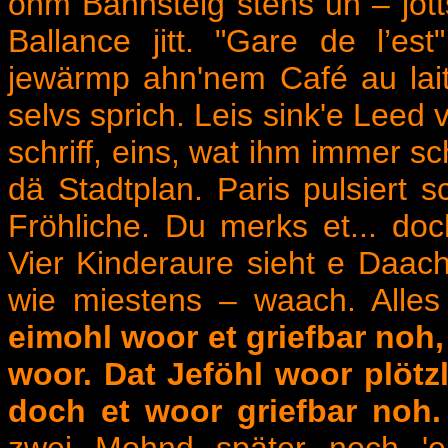
ohm Bahnsteig stehs un – jot
Ballance jitt. "Gare de l’e
jewärmp ahn'nem Café au lait
selvs sprich. Leis sink'e Leed
schriff, eins, wat ihm immer sc
dä Stadtplan. Paris pulsiert 
Fröhliche. Du merks et... doc
Vier Kinderaure sieht e Daac
wie miestens – waach. Alle
eimohl woor et griefbar noh,
woor. Dat Jeföhl woor plöt
doch et woor griefbar noh.