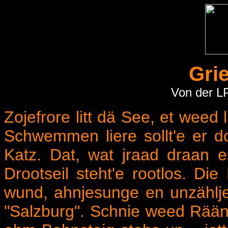
Gri
Von der LP
Zojefrore litt dä See, et weed
Schwemmen liere sollt'e er d
Katz. Dat, wat jraad draan e
Drootseil steht'e rootlos. D
wund, ahnjesunge en unzählje
"Salzburg". Schnie weed Rään,