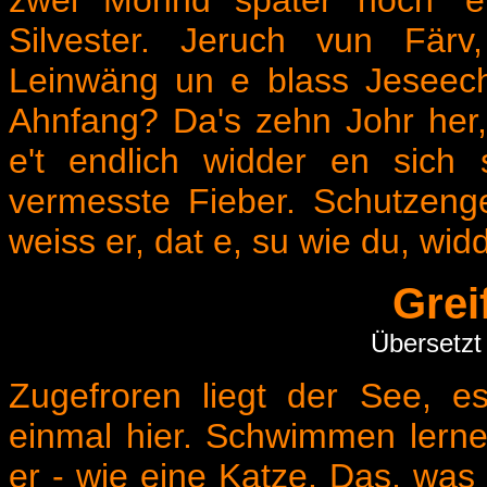
zwei Mohnd später noch 'e
Silvester. Jeruch vun Färv,
Leinwäng un e blass Jeseec
Ahnfang? Da's zehn Johr her, 
e't endlich widder en sich 
vermesste Fieber. Schutzen
weiss er, dat e, su wie du, wi
Grei
Übersetzt
Zugefroren liegt der See, e
einmal hier. Schwimmen lerne
er - wie eine Katze. Das, was g