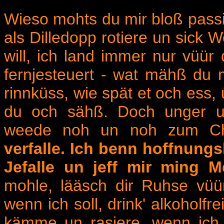
Wieso mohts du mir bloß passie
als Dilledopp rotiere un sick 
will, ich land immer nur vüür
fernjesteuert - wat mähß du
rinnküss, wie spät et och ess, 
du och sähß. Doch unger uns
weede noh un noh zum Ch
verfalle. Ich benn hoffnung
Jefalle un jeff mir ming Me
mohle, lääsch dir Ruhse vüü
wenn ich soll, drink' alkoholfr
kämme un rasiere, wenn ich m