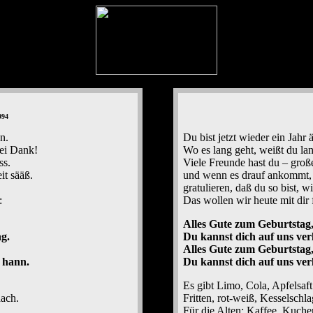
994
n.
Du bist jetzt wieder ein Jahr ä
sei Dank!
Wo es lang geht, weißt du lan
ss.
Viele Freunde hast du – große
t sääß.
und wenn es drauf ankommt, 
gratulieren, daß du so bist, wi
:
Das wollen wir heute mit dir f
Alles Gute zum Geburtstag,
g.
Du kannst dich auf uns verl
Alles Gute zum Geburtstag,
h hann.
Du kannst dich auf uns ver
Es gibt Limo, Cola, Apfelsa
aach.
Fritten, rot-weiß, Kesselschl
Für die Alten: Kaffee, Kuche