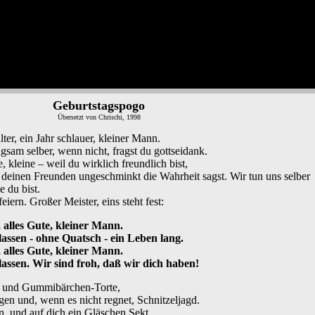
Geburtstagspogo
Übersetzt von Chrischi, 1998
lter, ein Jahr schlauer, kleiner Mann.
gsam selber, wenn nicht, fragst du gottseidank.
, kleine – weil du wirklich freundlich bist,
deinen Freunden ungeschminkt die Wahrheit sagst. Wir tun uns selber
e du bist.
eiern. Großer Meister, eins steht fest:
 alles Gute, kleiner Mann.
assen - ohne Quatsch - ein Leben lang.
 alles Gute, kleiner Mann.
lassen. Wir sind froh, daß wir dich haben!
ft und Gummibärchen-Torte,
agen und, wenn es nicht regnet, Schnitzeljagd.
n, und auf dich ein Gläschen Sekt.