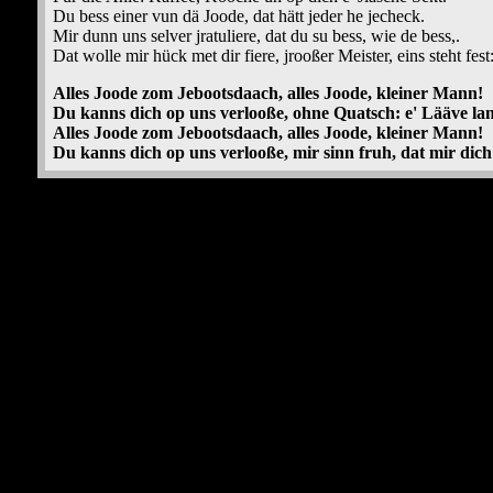
Du bess einer vun dä Joode, dat hätt jeder he jecheck.
Mir dunn uns selver jratuliere, dat du su bess, wie de bess,.
Dat wolle mir hück met dir fiere, jrooßer Meister, eins steht fest
Alles Joode zom Jebootsdaach, alles Joode, kleiner Mann!
Du kanns dich op uns verlooße, ohne Quatsch: e' Lääve lan
Alles Joode zom Jebootsdaach, alles Joode, kleiner Mann!
Du kanns dich op uns verlooße, mir sinn fruh, dat mir dic