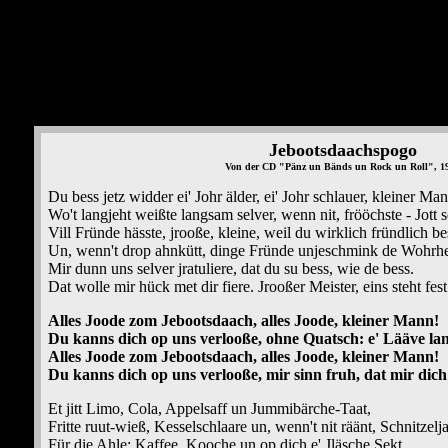
Jebootsdaachspogo
Von der CD "Pänz un Bänds un Rock un Roll", 1
Du bess jetz widder ei' Johr älder, ei' Johr schlauer, kleiner Man
Wo't langjeht weißte langsam selver, wenn nit, frööchste - Jott 
Vill Fründe hässte, jrooße, kleine, weil du wirklich fründlich be
Un, wenn't drop ahnkütt, dinge Fründe unjeschmink de Wohrhei
Mir dunn uns selver jratuliere, dat du su bess, wie de bess.
Dat wolle mir hück met dir fiere. Jrooßer Meister, eins steht fest
Alles Joode zom Jebootsdaach, alles Joode, kleiner Mann!
Du kanns dich op uns verlooße, ohne Quatsch: e' Lääve lan
Alles Joode zom Jebootsdaach, alles Joode, kleiner Mann!
Du kanns dich op uns verlooße, mir sinn fruh, dat mir dic
Et jitt Limo, Cola, Appelsaff un Jummibärche-Taat,
Fritte ruut-wieß, Kesselschlaare un, wenn't nit räänt, Schnitzelj
Für die Ahle: Kaffee, Kooche un op dich e' Jläsche Sekt.