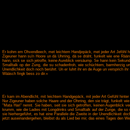
Er kohm em Ohvendleech, met leichtem Handjepäck, met jeder Art Jeföhl hin
Zigeuner hann su'n Hoore un dä Uhrring, dä se dräht, funkelt wie ene Rää
hann, sick se sich jetroffe, keine Aureblick versäump. Se hann kein Seku
Smalltalk op der Zung, die su schadenfroh, wie schüchtern, barmherzig un v
Unendlichkeit doch noch berührt. Un er luhrt ihr en de Auge un versprich ih
Wääsch fingk bess zo dir.«
Er kam im Abendlicht, mit leichtem Handgepäck, mit jeder Art Gefühl hinter
Nur Zigeuner haben solche Haare und der Ohrring, den sie trägt, funkelt w
"Mata Hari" nennt. Sie haben, seit sie sich getroffen, keinen Augenblick
krumm, wie die Ladies mit Longdrinks und Smalltalk auf der Zunge, die so 
sie hierhergeführt, es hat eine Parallele die Zweite in der Unendlichkeit do
jetzt auseinandergehen, bleibst du als Lied bei mir, das eines Tages den Weg 