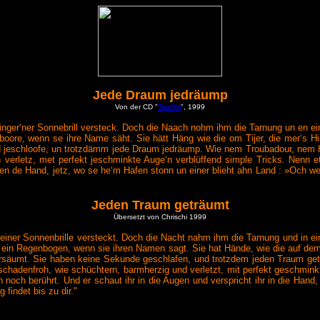
Jede Draum jedräump
Von der CD "
Tonfilm
", 1999
ger‘ner Sonnebrill versteck. Doch die Naach nohm ihm die Tarnung un en einem
nboore, wenn se ihre Name säht. Sie hätt Häng wie die om Tijer, die mer‘s 
nd jeschloofe, un trotzdämm jede Draum jedräump. Wie nem Troubadour, nem 
erletz, met perfekt jeschminkte Auge‘n verblüffend simple Tricks. Nenn et K
r en de Hand, jetz, wo se he‘m Hafen stonn un einer blieht ahn Land : »Och w
Jeden Traum geträumt
Übersetzt von Chrischi 1999
 einer Sonnenbrille versteckt. Doch die Nacht nahm ihm die Tarnung und in ein
ie ein Regenbogen, wenn sie ihren Namen sagt. Sie hat Hände, wie die auf de
 versäumt. Sie haben keine Sekunde geschlafen, und trotzdem jeden Traum g
schadenfroh, wie schüchtern, barmherzig und verletzt, mit perfekt geschmin
ch noch berührt. Und er schaut ihr in die Augen und verspricht ihr in die Hand
findet bis zu dir."