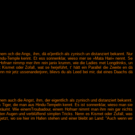
 och die Angs, ihm, dä ei'jentlich als zynisch un distanziert bekannt. Nur
Hindu-Temple kennt. Et ess sonnenklar, wieso mer se »Mata Hari« nennt. Se
Hofnarr nimmp mer ihm rein janix krumm, wie die Ladies met Longdrinks, un
ismet oder Zofall, wat se herjeführt, t‘ hätt ein Parallel die Zweite en dä
enn mir jetz ussenanderjonn, blievs du als Leed bei mir, dat eines Daachs dä
em auch die Angst, ihm, der eigentlich als zynisch und distanziert bekannt.
m Tiger, die man aus Hindu-Tempeln kennt. Es ist sonnenklar, wieso man sie
eträumt. Wie einemTroubadour, einem Hofnarr nimmt man ihm rein gar nichts
kten Augen und verblüffend simplen Tricks. Nenn es Kismet oder Zufall, was
, jetzt, wo sie hier im Hafen stehen und einer bleibt an Land: "Auch wenn wir