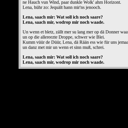
ne Hauch vun Wind, paar dunkle Wolk' ahm Horizont.
Lena, hühr zo: Jequält hann mir'ns jenooch.
Lena, saach mir: Wat soll ich noch saare?
Lena, saach mir, wodrop mir noch waade.
Un wenn et bletz, zällt mer su lang mer op dä Donner waa
un op die allereezte Droppe, schwer wie Blei.
Kumm vüür de Düür, Lena, dä Rään ess wie für uns jemaa
un danz met mir un wenn et sinn muß, schrei.
Lena, saach mir: Wat soll ich noch saare?
Lena, saach mir, wodrop mir noch waade.