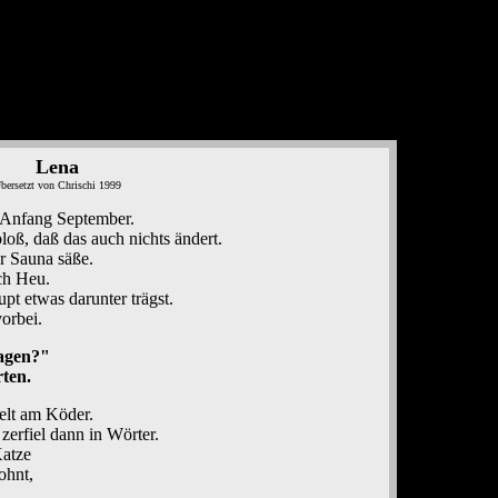
Lena
bersetzt von Chrischi 1999
r Anfang September.
loß, daß das auch nichts ändert.
r Sauna säße.
ch Heu.
pt etwas darunter trägst.
orbei.
sagen?"
ten.
ppelt am Köder.
zerfiel dann in Wörter.
Katze
ohnt,