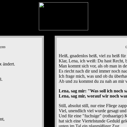
 1999
Ü
Heiß, gnadenlos heiß, viel zu heiß fü
Klar, Lena, ich weiß: Du hast Recht, b
x ändert.
Man kommt sich vor, als ob man in de
Es riecht nach dir und immer noch na
Ich frage mich, was und ob du überhau
ß.
Ab und zu kommst du zu nah an mir v
Lena, sag mir: "Was soll ich noch 
Lena, sag mir, worauf wir noch war
Still, absolut still, nur eine Fliege za
Viel, unendlich viel wurde gesagt und 
.
Und für eine "fuchsige" (rothaarige) 
nt,
hat sich eine Viertelstunde Geduld gel
unten im Tal ein planmäßiger Zug,