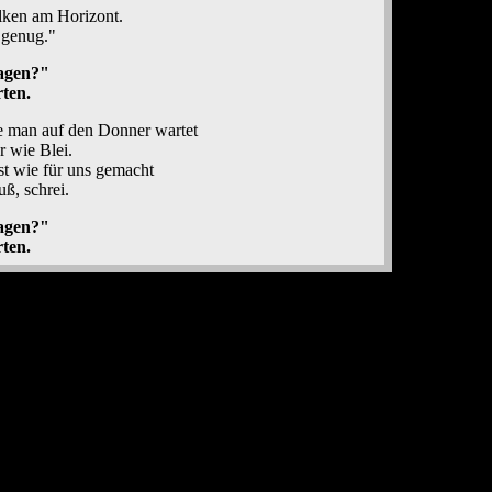
lken am Horizont.
 genug."
sagen?"
ten.
ge man auf den Donner wartet
r wie Blei.
t wie für uns gemacht
ß, schrei.
sagen?"
ten.