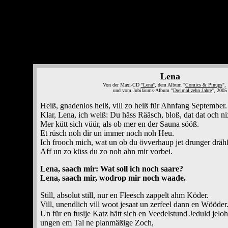
Lena
Von der Maxi-CD
"Lena"
, dem Album "
Comics & Pinups
",
und vom Jubiläums-Album "
Dreimal zehn Jahre
", 2005
Heiß, gnadenlos heiß, vill zo heiß für Ahnfang September.
Klar, Lena, ich weiß: Du häss Rääsch, bloß, dat dat och ni
Mer kütt sich vüür, als ob mer en der Sauna sööß.
Et rüsch noh dir un immer noch noh Heu.
Ich frooch mich, wat un ob du övverhaup jet drunger dräh
Aff un zo küss du zo noh ahn mir vorbei.
Lena, saach mir: Wat soll ich noch saare?
Lena, saach mir, wodrop mir noch waade.
Still, absolut still, nur en Fleesch zappelt ahm Köder.
Vill, unendlich vill woot jesaat un zerfeel dann en Wööder
Un für en fusije Katz hätt sich en Veedelstund Jeduld jeloh
ungen em Tal ne planmäßige Zoch,