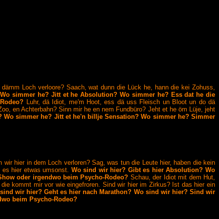
 dämm Loch verloore? Saach, wat dunn die Lück he, hann die kei Zohuss,
.
Wo simmer he? Jitt et he Absolution? Wo simmer he? Ess dat he die
-Rodeo?
Luhr, dä Idiot, me'm Hoot, ess dä uss Fleisch un Bloot un do dä
Zoo, en Achterbahn? Sinn mir he en nem Fundbüro? Jeht et he öm Lüje, jeht
Wo simmer he? Jitt et he'n billje Sensation? Wo simmer he? Simmer
 wir hier in dem Loch verloren? Sag, was tun die Leute hier, haben die kein
be es hier etwas umsonst.
Wo sind wir hier? Gibt es hier Absolution? Wo
eep-Show oder irgendwo beim Psycho-Rodeo?
Schau, der Idiot mit dem Hut,
e kommt mir vor wie eingefroren. Sind wir hier im Zirkus? Ist das hier ein
sind wir hier? Geht es hier nach Marathon? Wo sind wir hier? Sind wir
gendwo beim Psycho-Rodeo?