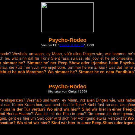
Psycho-Rodeo
Von der CD "
Comics & Pinups
", 1999
eroode? Weshalv un wann, ey Mann, vüür allen Dingen wie, wat hammer he'n
ach he, wat sinn dat für Tön? Sieht fass su uss, als jööv et he jet ömesöns
o simmer he? Simmer he' ner Peep Show oder irjendwo beim Psycho
au, die kütt mer vüür, wie enjefroore. Simmer he em Zirkus? Ess dat he'ne 
eht et he noh Marathon? Wo simmer he? Simmer he en nem Fundbüro? 
Psycho-Rodeo
Übersetzt von Chrischi 1999
r hereingeraten? Weshalb und wann, ey Mann, vor allen Dingen wie, was haben
st das für ein Krach hier, was sind das für Töne? Sieht fast so aus, als gä
wir uns in der Tür vertan? Wo sind wir hier? Sind wir hier in einer P
mit Henna-Haaren? Was ist mit der Frau in grau? Die kenne ich doch genau, di
gen, geht es hier um Sex oder wird sich hier vor irgend etwas versteckt?
Wo 
Sensation? Wo sind wir hier? Sind wir hier in einer Peep-Show oder ir