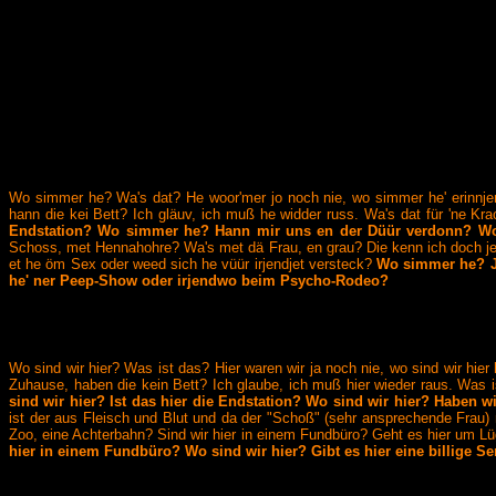
Wo simmer he? Wa's dat? He woor'mer jo noch nie, wo simmer he' erinnj
hann die kei Bett? Ich gläuv, ich muß he widder russ. Wa's dat für 'ne Kr
Endstation? Wo simmer he? Hann mir uns en der Düür verdonn? W
Schoss, met Hennahohre? Wa's met dä Frau, en grau? Die kenn ich doch jen
et he öm Sex oder weed sich he vüür irjendjet versteck?
Wo simmer he? J
he' ner Peep-Show oder irjendwo beim Psycho-Rodeo?
Wo sind wir hier? Was ist das? Hier waren wir ja noch nie, wo sind wir hie
Zuhause, haben die kein Bett? Ich glaube, ich muß hier wieder raus. Was i
sind wir hier? Ist das hier die Endstation? Wo sind wir hier? Haben 
ist der aus Fleisch und Blut und da der "Schoß" (sehr ansprechende Frau) 
Zoo, eine Achterbahn? Sind wir hier in einem Fundbüro? Geht es hier um Lü
hier in einem Fundbüro? Wo sind wir hier? Gibt es hier eine billige 