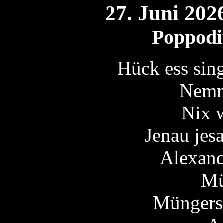
27. Juni 20
Poppodi
Hück ess sin
Nemm
Nix w
Jenau jes
Alexand
Mü
Müngersd