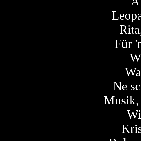
A
Leopa
Rita
Für 
W
Wa
Ne sc
Musik, 
Wi
Kri