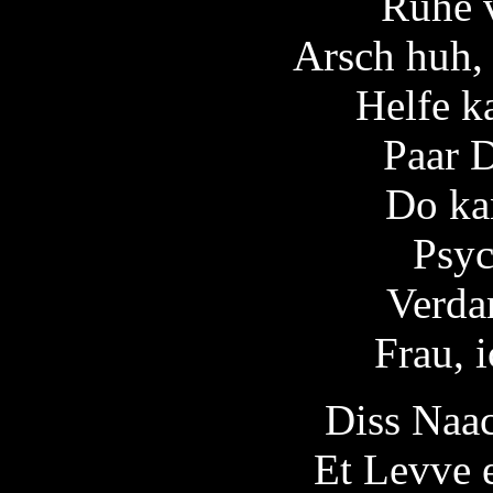
Ruhe 
Arsch huh,
Helfe k
Paar 
Do ka
Psy
Verda
Frau, 
Diss Naac
Et Levve 