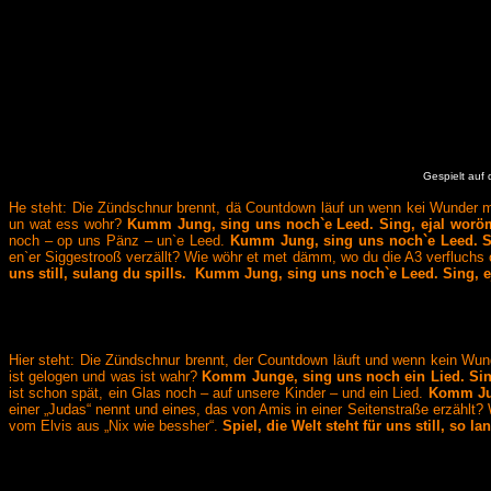
Gespielt auf 
He steht: Die Zündschnur brennt, dä Countdown läuf un wenn kei Wunder mie
un wat ess wohr?
Kumm Jung, sing uns noch`e Leed. Sing, ejal woröm et 
noch – op uns Pänz – un`e Leed.
Kumm Jung, sing uns noch`e Leed. Sing
en`er Siggestrooß verzällt? Wie wöhr et met dämm, wo du die A3 verfluchs
uns still, sulang du spills. Kumm Jung, sing uns noch`e Leed. Sing, ejal w
Hier steht: Die Zündschnur brennt, der Countdown läuft und wenn kein Wun
ist gelogen und was ist wahr?
Komm Junge, sing uns noch ein Lied. Sing, 
ist schon spät, ein Glas noch – auf unsere Kinder – und ein Lied.
Komm Jung
einer „Judas“ nennt und eines, das von Amis in einer Seitenstraße erzählt
vom Elvis aus „Nix wie bessher“.
Spiel, die Welt steht für uns still, so l