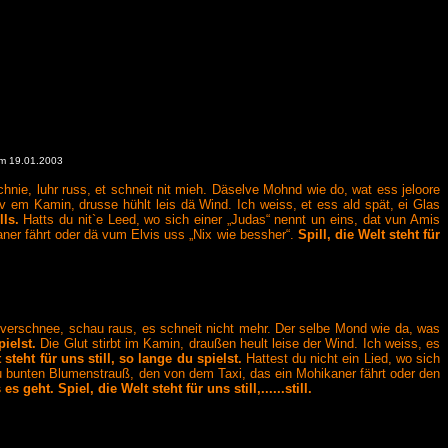
 am 19.01.2003
nie, luhr russ, et schneit nit mieh. Däselve Mohnd wie do, wat ess jeloore
rv em Kamin, drusse hühlt leis dä Wind. Ich weiss, et ess ald spät, ei Glas
lls.
Hatts du nit`e Leed, wo sich einer „Judas“ nennt un eins, dat vun Amis
ner fährt oder dä vum Elvis uss „Nix wie bessher“.
Spill, die Welt steht für
lverschnee, schau raus, es schneit nicht mehr. Der selbe Mond wie da, was
ielst.
Die Glut stirbt im Kamin, draußen heult leise der Wind. Ich weiss, es
teht für uns still, so lange du spielst.
Hattest du nicht ein Lied, wo sich
zu bunten Blumenstrauß, den von dem Taxi, das ein Mohikaner fährt oder den
eht. Spiel, die Welt steht für uns still,......still.