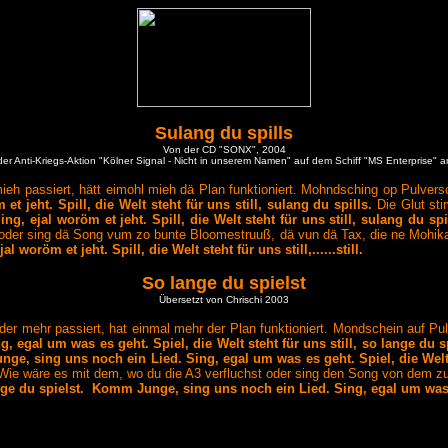
Sulang du spills
Von der CD "SONX", 2004
der Anti-Kriegs-Aktion "Kölner Signal - Nicht in unserem Namen" auf dem Schiff "MS Enterprise"
h passiert, hätt eimohl mieh dä Plan funktioniert. Mohndsching op Pulversch
jeht. Spill, die Welt steht für uns still, sulang du spills.
Die Glut sti
, ejal woröm et jeht. Spill, die Welt steht für uns still, sulang du spi
 oder sing dä Song vum zo bunte Bloomestruuß, dä vun dä Tax, die ne Mohika
oröm et jeht. Spill, die Welt steht für uns still,......still.
So lange du spielst
Übersetzt von Chrischi 2003
der mehr passiert, hat einmal mehr der Plan funktioniert. Mondschein auf Pu
egal um was es geht. Spiel, die Welt steht für uns still, so lange du sp
e, sing uns noch ein Lied. Sing, egal um was es geht. Spiel, die Welt s
? Wie wäre es mit dem, wo du die A3 verfluchst oder sing den Song von dem 
ange du spielst. Komm Junge, sing uns noch ein Lied. Sing, egal um was es g