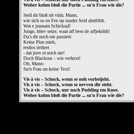
Woher kohm bloß die Partie ... su'n Frau wie die?
Stell dir bloß nit vüür, Mann,
wie sich su en Fee op ruuder Seid ahnföhlt.
Wat e jrausam Schicksal!
Junge, bliev setze, waat aff bess de affjeköhlt!
Da's dir noch nie passiert:
Keine Plan mieh,
restlos irritiert
- dat joov et noch nie!
Doch Blackout – wie verhext!
Oh, Mann:
Su'n Frau un keine Text!
Vis à vis – Schock, wenn se noh vorbeijeht.
Vis à vis – Schock, wenn se nevven dir steht.
Vis à vis – Schock, nur noch Pudding em Knee.
Woher kohm bloß die Partie ... su'n Frau wie die?