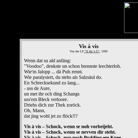
Vis à vis
Von der LP
"X für 'e U"
, 1990
Wenn dat su ald anfäng:
"Voodoo", denkste un schon brennste leechterloh.
Wie'm Jalopp ... dä Puls rennt.
Wie paralysiert, du stehs als Salzsäul do.
En Schrecksekund zo lang...
- uss de Aure,
un met ihr och ding Schangs
uss'em Bleck verloore.
Driehs dich zur Thek zoröck.
Oh, Mann,
dat jing wohl jet zo flöck!!?
Vis à vis – Schock, wenn se noh vorbeijeht.
Vis à vis – Schock, wenn se nevven dir steht.
Vis à vis – Schock, nur noch Pudding em Knee.