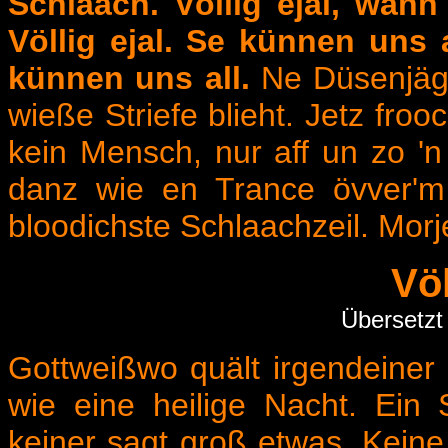
Schlaach. Völlig ejal, wann
Völlig ejal. Se künnen uns a
künnen uns all.
Ne Düsenjäge
wieße Striefe blieht. Jetz froo
kein Mensch, nur aff un zo 'n
danz wie en Trance övver'm S
bloodichste Schlaachzeil. Morj
Völ
Übersetzt
Gottweißwo quält irgendeiner 
wie eine heilige Nacht. Ein
keiner sagt groß etwas. Keine