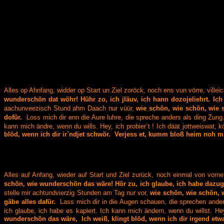
Alles op Ahnfang, widder op Start un Ziel zoröck,
noch ens vun vörre, ville
wunderschön dat wöhr!
Hühr zo, ich jläuv, ich hann dozojeliehrt. Ich
aachunveezisch Stund ahm Daach nur vüür,
wie schön, wie schön, wie 
dofür.
Loss mich dir enn die Aure luhre,
die spreche anders als ding Zung
kann mich ändre, wenn du wills. Hey, ich probier`t !
Ich däät jottweiswat, 
blöd, wenn ich dir ir`ndjet schwör.
Verjess et, kumm bloß heim noh mi
Alles auf Anfang, wieder auf Start und Ziel zurück,
noch einmal von vorne,
schön, wie wunderschön das wäre!
Hör zu, ich glaube, ich habe dazuge
stelle mir achtundvierzig Stunden am Tag nur vor,
wie schön, wie schön, 
gäbe alles dafür.
Lass mich dir in die Augen schauen,
die sprechen ander
ich glaube, ich habe es kapiert.
Ich kann mich ändern, wenn du willst. Hey
wunderschön das wäre,
Ich weiß, klingt blöd, wenn ich dir irgend et