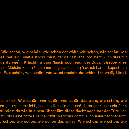
.
Wie schön, wie schön, wie schön dat wöhr,
wie schön, wie schön, wie
eit mer leid“,
oder`e Kompliment, dat dir ruut janz joot steht ?
Ich stell mir
nds
du wie`m Kitschfilm diss Naach noch vüür der Düür.
Ich jööv alles
 jiss, Mädche kumm !
Ich hann nohjedaach, ich jläuv, ich hann`t kapiert.
Ich
,
Wie schön, wie schön, wie wunderschön dat wöhr,
Ich weiß, klingk
ls bisher.
Wie schön, wie schön, wie schön das wäre,
wie schön, wie
n: „....es tut mir leid“,
oder ein Kompliment, daß dir rot ganz gut steht ?
Ich
stündest
du wie in einem Kitschfilm diese Nacht noch vor der Türe.
Ich
mir bloß eine dritte Chance gibst, Mädchen komm !
Ich habe nachgedacht,
e schön, wie schön, wie schön das wäre,
Wie schön, wie schön, wie