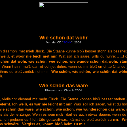
Wie schön dat wöhr
Von der CD "
SONX
", 2004
ich dissmohl met mieh Jlöck.
Die Stääne künne bloß besser stonn als bessher
 weiß, et woor nie leich met mir.
Wat soll ich saare, wills du hühre: „....t`d
schön dat wöhr,
wie schön, wie schön, wie wunderschön dat wöhr,
stü
.
Wenn`t sinn muß, darf et och jet duhre,
wenn du mir bloß en dritte Chance
köhms du bloß zoröck noh mir.
Wie schön, wie schön, wie schön dat wöhr
r.
Wie schön das wäre
Übersetzt von Chrischi 2004
 vielleicht diesmal mit mehr Glück.
Die Sterne können bloß besser stehen a
lernt. Ich weiß, es war nie leicht mit mir.
Was soll ich sagen, willst du höre
wie schön das wäre,
wie schön, wie schön, wie wunderschön das wäre,
s als deine Zunge.
Wenn es sein muß, darf es auch etwas dauern,
wenn du 
, ich probiere es !
Ich täte gottweißwas, kämst du bloß zurück zu mir.
Wi
was schwöre.
Vergiss es, komm bloß heim zu mir.