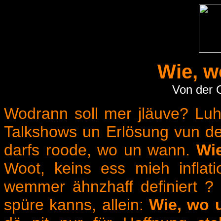
Wie, w
Von der 
Wodrann soll mer jläuve? Luh
Talkshows un Erlösung vun d
darfs roode, wo un wann.
Wi
Woot, keins ess mieh inflatio
wemmer ähnzhaff definiert ? 
spüre kanns, allein:
Wie, wo