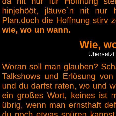
dä nit nur für Hoffnung st
hinjehööt, jläuve`n nit nur
Plan,doch die Hoffnung stirv z
wie, wo un wann.
Wie, w
Übersetzt
Woran soll man glauben? Scha
Talkshows und Erlösung von
und du darfst raten, wo und 
ein großes Wort, keines ist me
übrig, wenn man ernsthaft defi
du noch etwas spüren kannst,