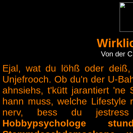
Wirkli
Von der C
Ejal, wat du löhß oder deiß
Unjefrooch. Ob du'n der U-Bah
ahnsiehs, t'kütt jarantiert '
hann muss, welche Lifestyle ri
nerv, bess du jestre
Hobbypsychologe s