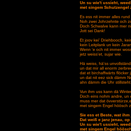
Un su wie't ussieht, weed
met singem Schutzengel 
Es ess nit immer alles rund 
Noh zwei Johrzehnte och zov
Doch Schwalve kann mer nit
Jott sei Dank!
Et joov kei' Driehbooch, kei
kein Leitplank un kein Jaran
Wenn 'e och nit immer woss,
jetz weiss'et, sujar wie.
Hä weiss, hä'ss unvollständ
un dat mir all enorm zerbrec
dat et birchaffwärts flöcker j
un dat nit eez sick dämm 
ahn dämm die Uhr stillsteht
Vun ihm uss kann dä Winte
Doch eins nohm andre, un o
muss mer dat övverstürze,
met singem Engel höösch 
Sie ess et Beste, wat ihm 
Dat weiß e janz jenau, op 
Un su wie't ussieht, weed
met singem Engel höösch