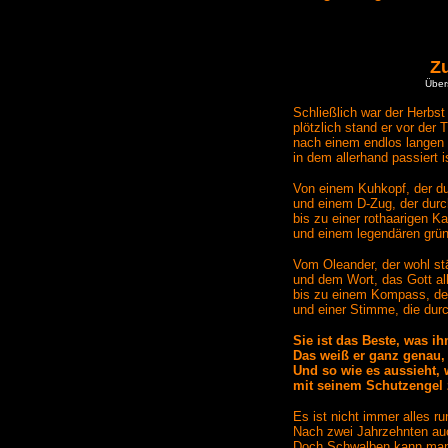
Z
Über
Schließlich war der Herb
plötzlich stand er vor der T
nach einem endlos lange
in dem allerhand passiert i
Von einem Kuhkopf, der du
und einem D-Zug, der durch
bis zu einer rothaarigen K
und einem legendären grün
Vom Oleander, der wohl st
und dem Wort, das Gott all
bis zu einem Kompass, der 
und einer Stimme, die durc
Sie ist das Beste, was ihm
Das weiß er ganz genau, 
Und so wie es aussieht, 
mit seinem Schutzengel
Es ist nicht immer alles ru
Nach zwei Jahrzehnten auc
Doch Schwalben kann man n