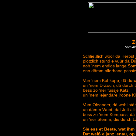
Z
Vom Al
Schließlich woor dä Herbst
plötzlich stund e vüür dä Dü
noh 'nem endlos lange So
enn dämm allerhand passier
Vun 'nem Kohkopp, dä durc
un 'nem D-Zoch, dä durch S
bess zo 'ner fussje Katz
un 'nem lejendäre jrööne Kl
Vum Oleander, dä wohl stän
un dämm Woot, dat Jott alle
bess zo 'nem Kompass, dä ni
un 'ner Stemm, die durch La
Sie ess et Beste, wat ihm 
Dat weiß e janz jenau, op 