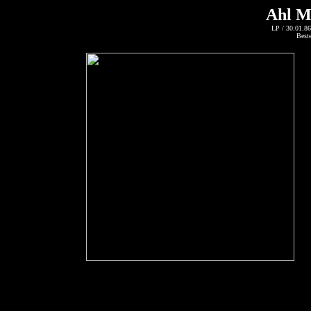
Ahl Mä
LP / 30.01.8
Best