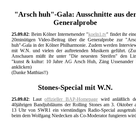
"Arsch huh"-Gala: Ausschnitte aus de
Generalprobe
25.09.02
: Beim Kölner Internetsender "
koeln1.tv
" findet ihr ein
20minütigen Video-Beitrag über die Generalprobe zur "Ars
huh"-Gala in der Kölner Philharmonie. Zudem werden Intervie
mit W.N. und vielen der auftretenden Musikern geführt. (Z
Anschauen müßt ihr unter "Die neuesten Streifen" den Li
"kunst & kultur: 10 Jahre AG Arsch Huh, Zäng Ussenander 
anklicken)
(Danke Matthias!!)
Stones-Special mit W.N.
25.09.02
: Laut
offizieller BAP-Homepage
wird anläßlich d
40jährigen Bandjubiläums der Rolling Stones am 3. Oktober 
13 Uhr von SWR1 ein vierstündiges Radio-Special ausgetrahl
beim dem Wolfgang Niedecken als Co-Moderator fungieren wir