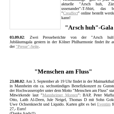
aktuelle "Arsch huh, Zä
ussenander"-T-Shirt, das b
"
Creaffect
" online bestellt werd
kann!
"Arsch huh"-Gala
03.09.02
: Zwei Presseberichte von der "Arsch huh
Jubiläumsgala gestern in der Kölner Philharmonie findet ihr a
der
"Presse"-Seite
.
"Menschen am Fluss"
23.08.02
: Am 3. September ab 19 Uhr findet in der Maimarkthal
in Mannheim ein ca. sechsstündiges Benefizkonzert zu Gunst
der Hochwasseropfer unter dem Motto "Menschen am Fluss" stat
Mitwirkende laut "
Mannheimer Morgen
": BAP, Peter Maffa
Otto, Laith Al-Deen, Jule Neigel, Thomas D mit Sohn Gok
Uwe Ochsenknecht und Liquido. Karten gibt es bei
Eventim
f
27,- Euro!
(Danke Andy!!)