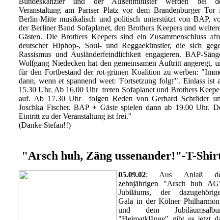
Bundeskanzler und der Außenminister werden bei d
Veranstaltung am Pariser Platz vor dem Brandenburger Tor 
Berlin-Mitte musikalisch und politisch unterstützt von BAP, v
der Berliner Band Sofaplanet, den Brothers Keepers und weiter
Gästen. Die Brothers Keepers sind ein Zusammenschluss afr
deutscher Hiphop-, Soul- und Reggaekünstler, die sich geg
Rassismus und Ausländerfeindlichkeit engagieren. BAP-Säng
Wolfgang Niedecken hat den gemeinsamen Auftritt angeregt, 
für den Fortbestand der rot-grünen Koalition zu werben: "Imm
dann, wenn et spannend weet: 'Fortsetzung folgt'". Einlass ist 
15.30 Uhr. Ab 16.00 Uhr treten Sofaplanet und Brothers Keepe
auf. Ab 17.30 Uhr folgen Reden von Gerhard Schröder u
Joschka Fischer. BAP + Gäste spielen dann ab 19.00 Uhr. D
Eintritt zu der Veranstaltung ist frei."
(Danke Stefan!!)
"Arsch huh, Zäng ussenander!"-T-Shir
05.09.02
: Aus Anlaß de
zehnjährigen "Arsch huh AG
Jubiläums, der dazugehörig
Gala in der Kölner Philharmon
und dem Jubiläumsalb
"Heimatklänge" gibt es jetzt d