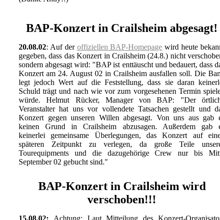
BAP-Konzert in Crailsheim abgesagt!
20.08.02
: Auf der
offiziellen BAP-Homepage
wird heute bekan
gegeben, dass das Konzert in Crailsheim (24.8.) nicht verschobe
sondern abgesagt wird: "BAP ist enttäuscht und bedauert, dass d
Konzert am 24. August 02 in Crailsheim ausfallen soll. Die Ba
legt jedoch Wert auf die Feststellung, dass sie daran keinerl
Schuld trägt und nach wie vor zum vorgesehenen Termin spiel
würde. Helmut Rücker, Manager von BAP: "Der örtlic
Veranstalter hat uns vor vollendete Tatsachen gestellt und d
Konzert gegen unseren Willen abgesagt. Von uns aus gab 
keinen Grund in Crailsheim abzusagen. Außerdem gab 
keinerlei gemeinsame Überlegungen, das Konzert auf ein
späteren Zeitpunkt zu verlegen, da große Teile unser
Tourequipments und die dazugehörige Crew nur bis Mit
September 02 gebucht sind."
BAP-Konzert in Crailsheim wird
verschoben!!!
15.08.02:
Achtung: Laut Mitteilung des Konzert-Organisato