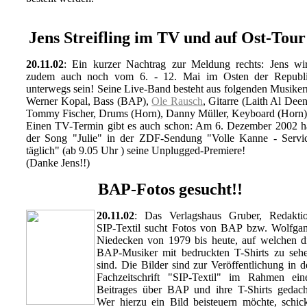
Jens Streifling im TV und auf Ost-Tour
20.11.02
: Ein kurzer Nachtrag zur Meldung rechts: Jens wi
zudem auch noch vom 6. - 12. Mai im Osten der Republ
unterwegs sein! Seine Live-Band besteht aus folgenden Musiker
Werner Kopal, Bass (BAP),
Ole Rausch
, Gitarre (Laith Al Deen
Tommy Fischer, Drums (Horn), Danny Müller, Keyboard (Horn)
Einen TV-Termin gibt es auch schon: Am 6. Dezember 2002 h
der Song "Julie" in der ZDF-Sendung "Volle Kanne - Servi
täglich" (ab 9.05 Uhr ) seine Unplugged-Premiere!
(Danke Jens!!)
BAP-Fotos gesucht!!
20.11.02
: Das Verlagshaus Gruber, Redakti
SIP-Textil sucht Fotos von BAP bzw. Wolfga
Niedecken von 1979 bis heute, auf welchen d
BAP-Musiker mit bedruckten T-Shirts zu seh
sind. Die Bilder sind zur Veröffentlichung in d
Fachzeitschrift "SIP-Textil" im Rahmen ein
Beitrages über BAP und ihre T-Shirts gedach
Wer hierzu ein Bild beisteuern möchte, schic