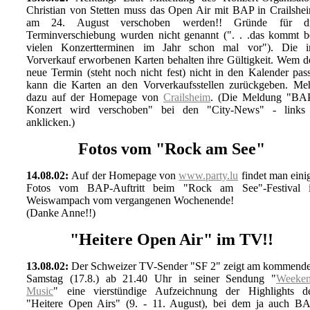
Christian von Stetten muss das Open Air mit BAP in Crailshe
am 24. August verschoben werden!! Gründe für d
Terminverschiebung wurden nicht genannt (". . .das kommt b
vielen Konzertterminen im Jahr schon mal vor"). Die 
Vorverkauf erworbenen Karten behalten ihre Gültigkeit. Wem d
neue Termin (steht noch nicht fest) nicht in den Kalender pass
kann die Karten an den Vorverkaufsstellen zurückgeben. Me
dazu auf der Homepage von
Crailsheim
. (Die Meldung "BA
Konzert wird verschoben" bei den "City-News" - links
anklicken.)
Fotos vom "Rock am See"
14.08.02:
Auf der Homepage von
www.party.lu
findet man eini
Fotos vom BAP-Auftritt beim "Rock am See"-Festival 
Weiswampach vom vergangenen Wochenende!
(Danke Anne!!)
"Heitere Open Air" im TV!!
13.08.02:
Der Schweizer TV-Sender "SF 2" zeigt am kommend
Samstag (17.8.) ab 21.40 Uhr in seiner Sendung "
Weeke
Music
" eine vierstündige Aufzeichnung der Highlights d
"Heitere Open Airs" (9. - 11. August), bei dem ja auch B