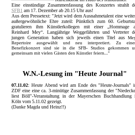
Eine einstündige Zusammenfassung des Konzertes strahlt d
SFB1
am 17. Dezember ab 20.15 Uhr aus!
Aus dem Pressetext: "
Jetzt wird dem Ausnahmetalent eine weite
außergewöhnliche Ehre zuteil: Pünktlich zum 60. Geburtst
gratulieren ihm Künstlerkollegen mit einer „Hommage 
Reinhard Mey“. Langjährige Weggefährten und Vertreter d
jungen Generation haben sich jeweils einen Titel aus
Me
Repertoire ausgewählt und neu interpretiert. Zu ein
Benefizkonzert sind sie in die SFB- Studios gekommen 
gemeinsam mit vielen Gästen den Künstler feiern..."
W.N.-Lesung im "Heute Journal"
07.11.02
: Heute Abend wird am Ende des "Heute-Journals" 
ZDF eine eine ca. 3-minütige Zusammenfassung der "Niedeck
liest Böll"-Veranstaltung in der Mayerschen Buchhandlung 
Köln vom 5.11.02 gezeigt.
(Danke Magda und Heinz!!)