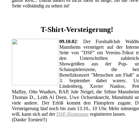
ganze Rest... Damit dauert es nicht mehr so lange, bis die New
Seite vollständig zu sehen ist!
T-Shirt-Versteigerung!
09.10.02
: Der Fussballclub Waldh
Mannheim versteigert auf der Interne
Seite von "DSF" ein Vereins-Trikot m
den Unterschriften zahlreich
Showgrößen aus der Pop- u
Schauspielerszene, die be
Benefizkonzert "Menschen am Fluß" 
3. September dabei waren:. U
Lindenberg, Xavier Naidoo, Pet
Maffay, Otto Waalkes, BAP, Jule Neigel, die Söhne Mannheim
Thomas D., Leith Al Deen, Uwe Ochsenknecht, Mundstuhl u
viele andere. Der Erlöß kommt den Flutopfern zugute. D
Versteigerung läuf noch bis zum 13.10., 10 Uhr. Mehr mitsteige
will, kann sich auf der
DSF-Homepage
registrieren lassen.
(Danke Torsten!!)