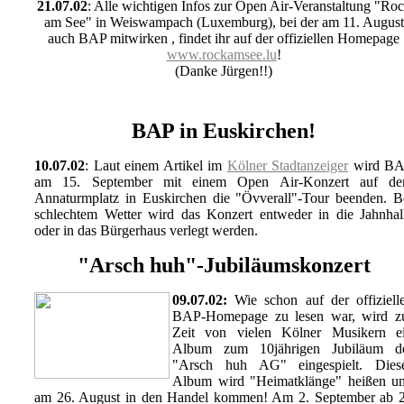
21.07.02
: Alle wichtigen Infos zur Open Air-Veranstaltung "Ro
am See" in Weiswampach (Luxemburg), bei der am 11. August
auch BAP mitwirken , findet ihr auf der offiziellen Homepage
www.rockamsee.lu
!
(Danke Jürgen!!)
BAP in Euskirchen!
10.07.02
: Laut einem Artikel im
Kölner Stadtanzeiger
wird B
am 15. September mit einem Open Air-Konzert auf d
Annaturmplatz in Euskirchen die "Övverall"-Tour beenden. B
schlechtem Wetter wird das Konzert entweder in die Jahnhal
oder in das Bürgerhaus verlegt werden.
"Arsch huh"-Jubiläumskonzert
09.07.02:
Wie schon auf der offiziell
BAP-Homepage zu lesen war, wird z
Zeit von vielen Kölner Musikern e
Album zum 10jährigen Jubiläum d
"Arsch huh AG" eingespielt. Dies
Album wird "Heimatklänge" heißen u
am 26. August in den Handel kommen! Am 2. September ab 