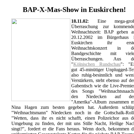
BAP-X-Mas-Show in Euskirchen!
18.11.02
: Eine mega-gro
Überraschung zur kommend
Weihnachtszeit: BAP geben 
20.12.2002 im Bürgerhaus 
Euskirchen ihr erste
Weihnachtskonzert in d
Bandgeschichte mit viel
Überraschungen. Aus d
"
Kölnischen Rundschau
": "E
gut 45-minütiger Unplugged-Tei
also ruhig-besinnlich und wen
Verstärkern, steht ebenso auf d
Gabentisch wie die Live-Premie
des Songs "Weihnachtsnaach
den Niedecken auf de
"Amerika"-Album zusammen m
Nina Hagen zum besten gegeben hat. Außerdem schlüp
"Weihnachtsmann" Niedecken noch in die Gottschalk-Roll
"Wetten, dass ihr es nicht schafft, einen Polizeichor aus d
Umgebung zu finden, der mit uns Stille Nacht, Heilige Nac
singt?", fordert er die Fans heraus. Wenn doch, bekommen d