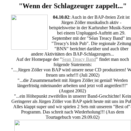
"Wenn der Schlagzeuger zappelt..."
04.10.02
: Auch in der BAP-freien Zeit ist
Jürgen Zöller musikalisch aktiv -
beispielsweise in der Karlsruher Musik-Sze
bei einem Unplugged-Auftritt am 29.
September mit der "Séan Treacy Band" im
"Treacy's Irish Pub". Die regionale Zeitun
"BNN" berichtet darüber und auch über
andere Aktivitäten des BAP-Schlagzeugers...
Auf der Homepage der "
Sean Treacy Band
" findet man noch
folgende Statements:
"...
Jürgen Zöller von BAP wird unsere neue CD produzieren! W
freuen uns sehr!!! (Juli 2002)
"...die Zusammenarbeit mit Jürgen Zöller
ist genial! Werden
längerfristig miteinander arbeiten und jetzt voll angreifen!!!"
(August 2002)
"...ein Höhepunkt zweifellos in unserer Band-Geschichte! Kein
Geringerer als Jürgen Zöller von BAP spielt heute mit uns im Pu
Alles klappt super und wir spielen 2 Sets mit unserem "Best of"
Programm. Das schreit nach Wiederholung!!! (Aus dem
Tourtagebuch vom 29.09.02)