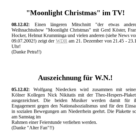
"Moonlight Christmas" im TV!
08.12.02
: Einen längeren Mitschnitt "der etwas ander
Weihnachtsshow "Moonlight Christmas" mit Gerd Köster, Fra
Hocker, Helmut Krumminga und vielen anderen (siehe News v
09.07.2002!) zeigt der
WDR
am 21. Dezember von 21.45 - 23.
Uhr!
(Danke Petra!!)
Auszeichnung für W.N.!
05.12.02
: Wolfgang Niedecken wird zusammen mit sein
Kölner Kollegen Nick Nikitatis mit der Theo-Hespers-Plaket
ausgezeichnet. Die beiden Musiker werden damit für i
Engagement gegen den Nationalsozialismus und für den Einsa
in sozialen Bewegungen am Niederrhein geehrt. Die Plakette so
am Samstag im
Rahmen einer Feierstunde verliehen werden.
(Danke "Alter Fan"!!)