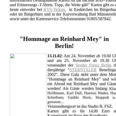
uniformierten Gesangstalente Karten für die nächste BAP-Tourn
und Erinnerungs -T-Shirts. Topp, die Wette gilt!" Karten gibt es 
heute entweder bei
KVS-Tickets
, in Euskirchen im Bürgerha
oder im Bürgerbüro und in der Kurverwaltung Bad Münstereife
sowie unter der Kartenservice-Telefonnummer 01805/587842.
"Hommage an Reinhard Mey" in
Berlin!
13.11.02
: Am 24. November ab 19.00 U
und am 25. November ab 19.30 U
veranstaltet der
Sender Freies Berlin
d
diesjährige "
STERNTALER
Benefizga
2002". Diese Gala steht unter dem Mot
"Hommage an Reinhard Mey" und wi
ein Abend mit Reinhard Mey und Gäst
werden! Als Gäste werden bislang
Kla
Hoffmann, Karl Dall, Hannes Wader, Ha
Scheibner, Guildo Horn, Stoppok u.
genannt...
Veranstaltungsort ist das Studio B, FSZ.
Karten gibt es für 14,00 Euro 
Kartenkiosk im Haus des Rundfunks.