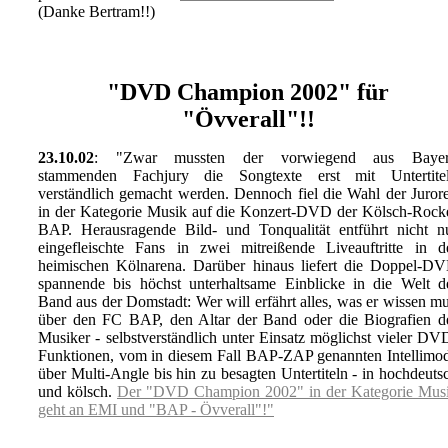
(Danke Bertram!!)
"DVD Champion 2002" für
"Övverall"!!
23.10.02
: "Zwar mussten der vorwiegend aus Baye
stammenden Fachjury die Songtexte erst mit Untertite
verständlich gemacht werden. Dennoch fiel die Wahl der Juror
in der Kategorie Musik auf die Konzert-DVD der Kölsch-Rock
BAP. Herausragende Bild- und Tonqualität entführt nicht n
eingefleischte Fans in zwei mitreißende Liveauftritte in d
heimischen Kölnarena. Darüber hinaus liefert die Doppel-D
spannende bis höchst unterhaltsame Einblicke in die Welt d
Band aus der Domstadt: Wer will erfährt alles, was er wissen m
über den FC BAP, den Altar der Band oder die Biografien d
Musiker - selbstverständlich unter Einsatz möglichst vieler DV
Funktionen, vom in diesem Fall BAP-ZAP genannten Intellimo
über Multi-Angle bis hin zu besagten Untertiteln - in hochdeuts
und kölsch.
Der "DVD Champion 2002" in der Kategorie Mus
geht an EMI und "BAP - Övverall"!"