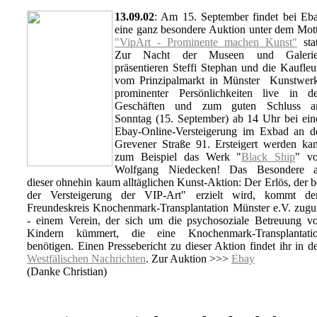
13.09.02
: Am 15. September findet bei Eb
eine ganz besondere Auktion unter dem Mot
"VipArt - Prominente machen Kunst"
stat
Zur Nacht der Museen und Galeri
präsentieren Steffi Stephan und die Kaufleu
vom Prinzipalmarkt in Münster Kunstwer
prominenter Persönlichkeiten live in d
Geschäften und zum guten Schluss 
Sonntag (15. September) ab 14 Uhr bei ein
Ebay-Online-Versteigerung im Exbad an d
Grevener Straße 91. Ersteigert werden ka
zum Beispiel das Werk "
Black Ship
" v
Wolfgang Niedecken! Das Besondere 
dieser ohnehin kaum alltäglichen Kunst-Aktion: Der Erlös, der b
der Versteigerung der VIP-Art" erzielt wird, kommt d
Freundeskreis Knochenmark-Transplantation Münster e.V. zugu
- einem Verein, der sich um die psychosoziale Betreuung v
Kindern kümmert, die eine Knochenmark-Transplantati
benötigen. Einen Pressebericht zu dieser Aktion findet ihr in d
Westfälischen Nachrichten
. Zur Auktion >>>
Ebay
(Danke Christian)