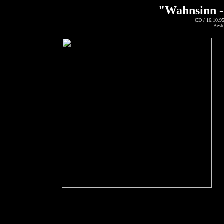
"Wahnsinn - 
CD / 16.10.9
Best